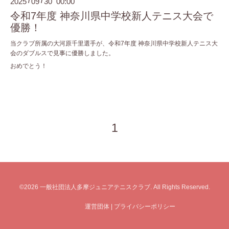
2025
09
30 00:00
/
/
令和7年度 神奈川県中学校新人テニス大会で
優勝！
当クラブ所属の大河原千里選手が、令和7年度 神奈川県中学校新人テニス大
会のダブルスで見事に優勝しました。
おめでとう！
1
©2026
一般社団法人多摩ジュニアテニスクラブ
. All Rights Reserved.
運営団体
|
プライバシーポリシー