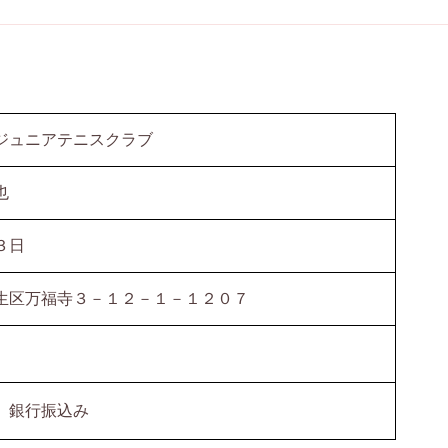
ジュニアテニスクラブ
也
３日
生区万福寺３－１２－１－１２０７
、銀行振込み