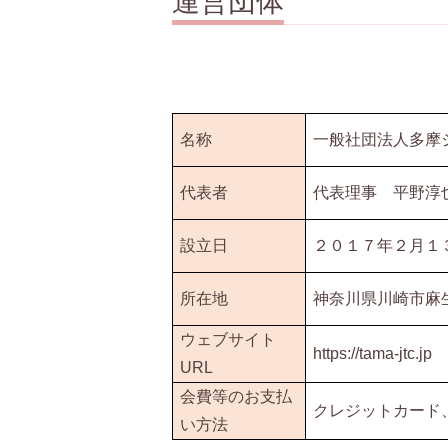
運営団体
名称
一般社団法人多摩
代表者
代表理事 平野淳
設立日
２０１７年２月１
所在地
神奈川県川崎市麻
ウェブサイト
https://tama-jtc.jp
URL
会費等のお支払
クレジットカード
い方法