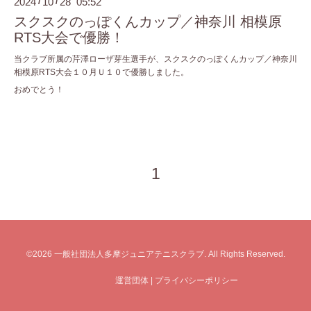
2024
10
28 05:52
/
/
スクスクのっぽくんカップ／神奈川 相模原
RTS大会で優勝！
当クラブ所属の芹澤ローザ芽生選手が、スクスクのっぽくんカップ／神奈川
相模原RTS大会１０月Ｕ１０で優勝しました。
おめでとう！
1
©2026
一般社団法人多摩ジュニアテニスクラブ
. All Rights Reserved.
運営団体
|
プライバシーポリシー